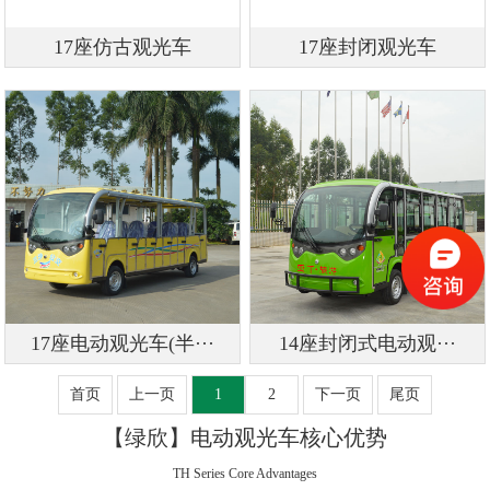
17座仿古观光车
17座封闭观光车
17座电动观光车(半···
14座封闭式电动观···
首页
上一页
1
2
下一页
尾页
【绿欣】电动观光车核心优势
TH Series Core Advantages