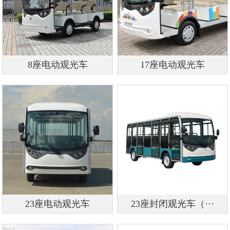
8座电动观光车
17座电动观光车
23座电动观光车
23座封闭观光车（···