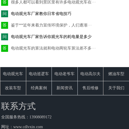
答
很多人都可以看到景区里有许多电动观光车在···
问
电动观光车厂家教你日常省电技巧
答
鉴于**近年来着力宣传环境保护，人们逐渐···
问
电动观光车厂家告诉你观光车的耗电量是多少
答
电动观光车的算法就和电动两轮车算法差不多···
电动观光车
电动巡逻车
电动老爷车
电动高尔夫
燃油车型
改装车型
经典案例
新闻资讯
售后维修
关于我们
联系方式
全国服务热线：
13908089172
网址：
www.cdlvxin.com