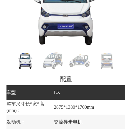
配置
车型
LX
整车尺寸长*宽*高
2875*1380*1700mm
(mm)：
发动机：
交流异步电机