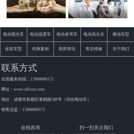
高性价比
卓越服务
正规厂家直销
售后服务，一站到位
电动观光车
电动巡逻车
电动老爷车
电动高尔夫
燃油车型
改装车型
经典案例
新闻资讯
售后维修
关于我们
联系方式
全国服务热线：
13908089172
网址：
www.cdlvxin.com
地址：成都市新都区黄鹤路388号（绿欣电动车）
销售总监：
13908089172
在线咨询
扫一扫关注我们