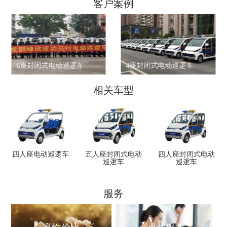
客户案例
6座封闭式电动巡逻车
4座封闭式电动巡逻车
相关车型
四人座电动巡逻车
五人座封闭式电动
四人座封闭式电动
巡逻车
巡逻车
服务