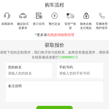
购车流程
前期咨询
确定款式
签订合同
预付定金
安排**发
验收合格
车辆使用
及要求
货
支付尾款
维护指导
*更多请
在线咨询销售经理
获取报价
请留下您的定制需求，我们将尽快与您联系，如果您有紧急需求，请联系
在线客服或者拨打
13908089172
您的姓名
手机号码
备注说明