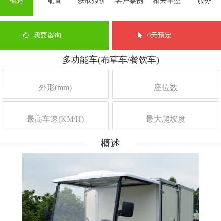
概述
配置
获取报价
客户案例
相关车型
服务
我要咨询
0元预定
多功能车(布草车/餐饮车)
外形(mm)
座位数
最高车速(KM/H)
最大爬坡度
概述