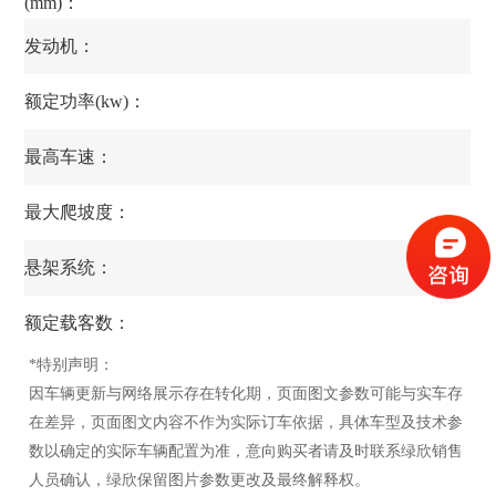
(mm)：
发动机：
额定功率(kw)：
最高车速：
最大爬坡度：
悬架系统：
额定载客数：
*特别声明：
因车辆更新与网络展示存在转化期，页面图文参数可能与实车存
在差异，页面图文内容不作为实际订车依据，具体车型及技术参
数以确定的实际车辆配置为准，意向购买者请及时联系绿欣销售
人员确认，绿欣保留图片参数更改及最终解释权。